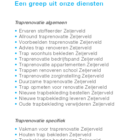
Een greep uit onze diensten
Traprenovatie algemeen
Ervaren stoffeerder Zeijerveld
Allround traprenovatie Zeijerveld
Voorbeelden traprenovatie Zeijerveld
Advies trap renoveren Zeijerveld
Trap woonhuis bekleden Zeijerveld
Traprenovatie bedrijfspand Zeijerveld
Traprenovatie appartementen Zeijerveld
Trappen renoveren school Zeijerveld
Traprenovatie zorginstelling Zeijerveld
Duurzame traprenovatie Zeijerveld
Trap opmeten voor renovatie Zeijerveld
Nieuwe trapbekleding bestellen Zeijerveld
Nieuwe trapbekleding leveren Zeijerveld
Oude trapbekleding verwijderen Zeijerveld
Traprenovatie specifiek
Vakman voor traprenovatie Zeijerveld
Houten trap bekleden Zeijerveld