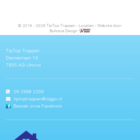
© 2019 - 2026 TipTop Trappen
-
Locaties
- Website door
Bullseye Design
TipTop Trappen
Dennenlaan 13
7955 AG IJhorst
06 2998 2258
tiptoptrappen@ziggo.nl
Bezoek onze Facebook