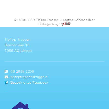
© 2019 - 2026 TipTop Trappen
-
Locaties
- Website door
Bullseye Design
TipTop Trappen
Dennenlaan 13
7955 AG IJhorst
06 2998 2258
tiptoptrappen@ziggo.nl
Bezoek onze Facebook