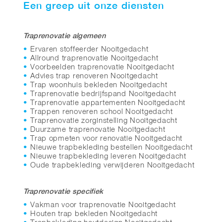
Een greep uit onze diensten
Traprenovatie algemeen
Ervaren stoffeerder Nooitgedacht
Allround traprenovatie Nooitgedacht
Voorbeelden traprenovatie Nooitgedacht
Advies trap renoveren Nooitgedacht
Trap woonhuis bekleden Nooitgedacht
Traprenovatie bedrijfspand Nooitgedacht
Traprenovatie appartementen Nooitgedacht
Trappen renoveren school Nooitgedacht
Traprenovatie zorginstelling Nooitgedacht
Duurzame traprenovatie Nooitgedacht
Trap opmeten voor renovatie Nooitgedacht
Nieuwe trapbekleding bestellen Nooitgedacht
Nieuwe trapbekleding leveren Nooitgedacht
Oude trapbekleding verwijderen Nooitgedacht
Traprenovatie specifiek
Vakman voor traprenovatie Nooitgedacht
Houten trap bekleden Nooitgedacht