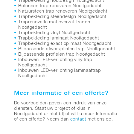
Trapbekleding houtdesign Nooitgedacht
Betonnen trap renoveren Nooitgedacht
Natuursteen trap renoveren Nooitgedacht
Trapbekleding steendesign Nooitgedacht
Traprenovatie met overzet-treden
Nooitgedacht
Trapbekleding vinyl Nooitgedacht
Trapbekleding laminaat Nooitgedacht
Trapbekleding exact op maat Nooitgedacht
Bijpassende afwerkplinten trap Nooitgedacht
Bijpassende profielen trap Nooitgedacht
Inbouwen LED-verlichting vinyltrap
Nooitgedacht
Inbouwen LED-verlichting laminaattrap
Nooitgedacht
Meer informatie of een offerte?
De voorbeelden geven een indruk van onze
diensten. Staat uw project of klus in
Nooitgedacht er niet bij of wilt u meer informatie
of een offerte? Neem dan
contact
met ons op.