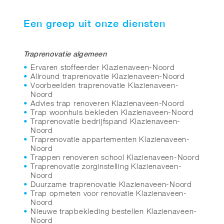
Een greep uit onze diensten
Traprenovatie algemeen
Ervaren stoffeerder Klazienaveen-Noord
Allround traprenovatie Klazienaveen-Noord
Voorbeelden traprenovatie Klazienaveen-
Noord
Advies trap renoveren Klazienaveen-Noord
Trap woonhuis bekleden Klazienaveen-Noord
Traprenovatie bedrijfspand Klazienaveen-
Noord
Traprenovatie appartementen Klazienaveen-
Noord
Trappen renoveren school Klazienaveen-Noord
Traprenovatie zorginstelling Klazienaveen-
Noord
Duurzame traprenovatie Klazienaveen-Noord
Trap opmeten voor renovatie Klazienaveen-
Noord
Nieuwe trapbekleding bestellen Klazienaveen-
Noord