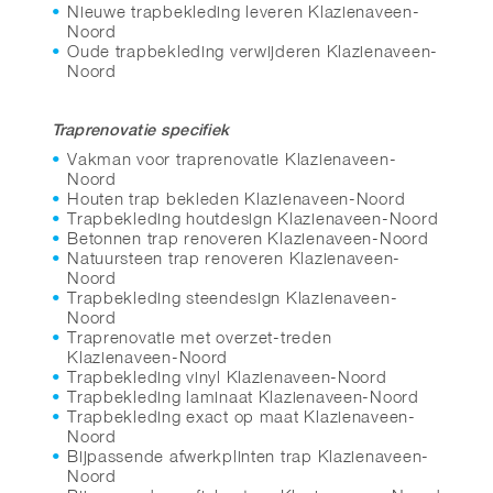
Nieuwe trapbekleding leveren Klazienaveen-
Noord
Oude trapbekleding verwijderen Klazienaveen-
Noord
Traprenovatie specifiek
Vakman voor traprenovatie Klazienaveen-
Noord
Houten trap bekleden Klazienaveen-Noord
Trapbekleding houtdesign Klazienaveen-Noord
Betonnen trap renoveren Klazienaveen-Noord
Natuursteen trap renoveren Klazienaveen-
Noord
Trapbekleding steendesign Klazienaveen-
Noord
Traprenovatie met overzet-treden
Klazienaveen-Noord
Trapbekleding vinyl Klazienaveen-Noord
Trapbekleding laminaat Klazienaveen-Noord
Trapbekleding exact op maat Klazienaveen-
Noord
Bijpassende afwerkplinten trap Klazienaveen-
Noord