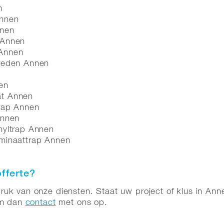
n
Annen
nnen
 Annen
 Annen
treden Annen
en
at Annen
trap Annen
Annen
nyltrap Annen
aminaattrap Annen
fferte?
k van onze diensten. Staat uw project of klus in Annen 
em dan
contact
met ons op.