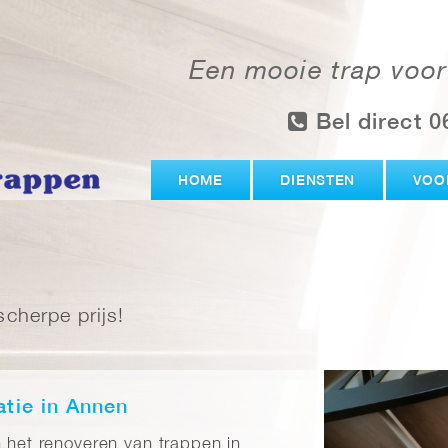
Een mooie trap voor
Bel direct 0
HOME
DIENSTEN
VOO
cherpe prijs!
atie in Annen
n het renoveren van trappen in