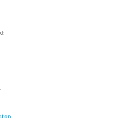
d:
a
sten