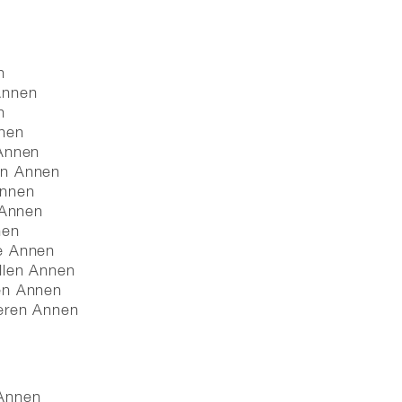
n
Annen
n
nen
 Annen
en Annen
Annen
 Annen
nen
e Annen
llen Annen
en Annen
eren Annen
 Annen