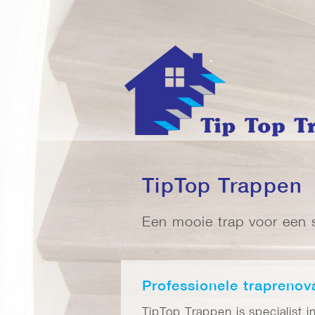
TipTop Trappen
Een mooie trap voor een s
Professionele traprenov
TipTop Trappen is specialist i